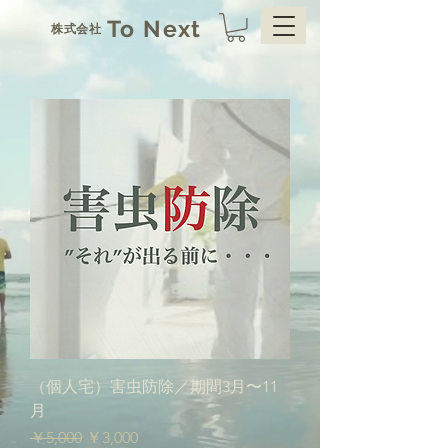
To Next
株式会社
（個人宅）害虫防除／期間3月〜11
月
通常価格
セール価格
￥5,000
￥3,000