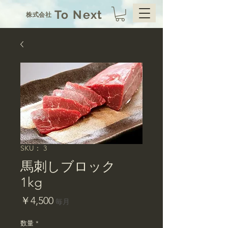
To Next
株式会社
SKU： 3
馬刺しブロック
1kg
価
￥4,500
毎月
格
数量
*